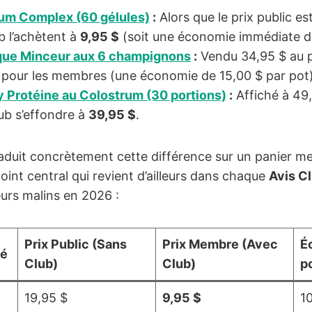
ium Complex (60 gélules)
:
Alors que le prix public est
 l’achètent à
9,95 $
(soit une économie immédiate d
que Minceur aux 6 champignons
:
Vendu 34,95 $ au pri
pour les membres (une économie de 15,00 $ par pot)
y Protéine au Colostrum (30 portions)
:
Affiché à 49,
club s’effondre à
39,95 $
.
aduit concrètement cette différence sur un panier m
nt central qui revient d’ailleurs dans chaque
Avis C
eurs malins en 2026 :
Prix Public (Sans
Prix Membre (Avec
É
né
Club)
Club)
po
19,95 $
9,95 $
1