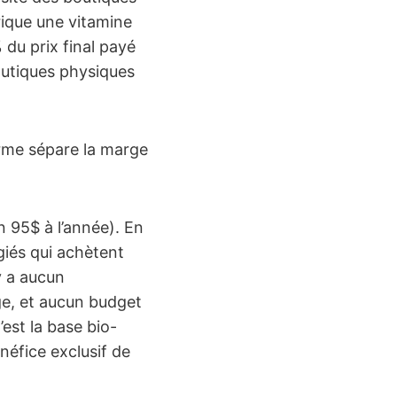
rique une vitamine
du prix final payé
 boutiques physiques
orme sépare la marge
 95$ à l’année). En
iés qui achètent
’y a aucun
ge, et aucun budget
est la base bio-
néfice exclusif de