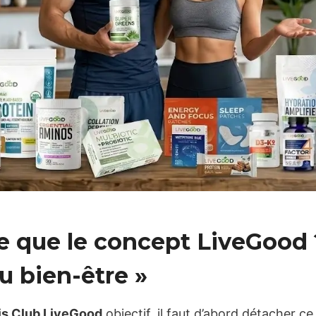
ce que le concept LiveGood 
u bien-être »
is Club LiveGood
objectif, il faut d’abord détacher ce