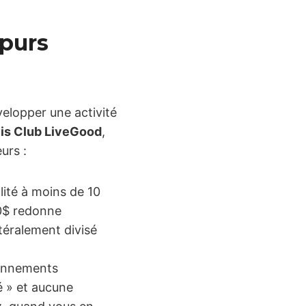
 purs
elopper une activité
is Club LiveGood
,
urs :
ité à moins de 10
0$ redonne
téralement divisé
bonnements
é » et aucune