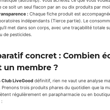
atique (autoship). Vous achetez ce que vous voulez
 ce soit un seul flacon par an ou dix produits par moi
transparence :
Chaque fiche produit est accompagnée 
aboratoires indépendants (Tierce partie). Le consomm
’il met dans son corps, avec une traçabilité totale s
u de pesticides.
paratif concret : Combien 
t un membre ?
s Club LiveGood
définitif, rien ne vaut une analyse 
 Prenons trois produits phares du quotidien que la ma
ent régulièrement en parapharmacie ou en boutique
 :