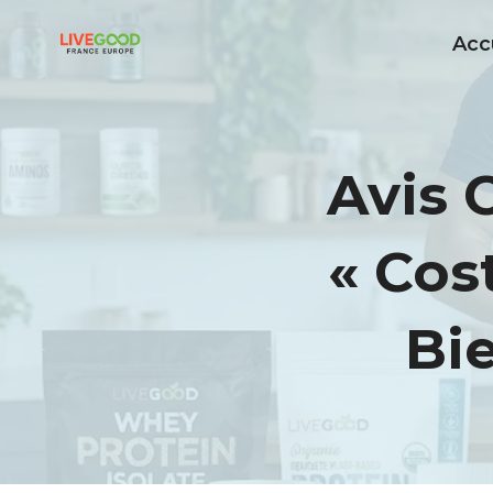
Aller
Acc
au
contenu
Avis 
« Cos
Bie