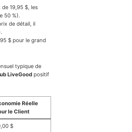
 de 19,95 $, les
e 50 %).
x de détail, il
.
95 $ pour le grand
ensuel typique de
lub LiveGood
positif
conomie Réelle
ur le Client
0,00 $