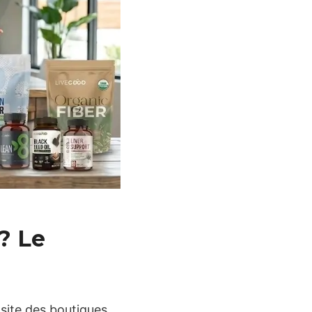
? Le
 site des boutiques