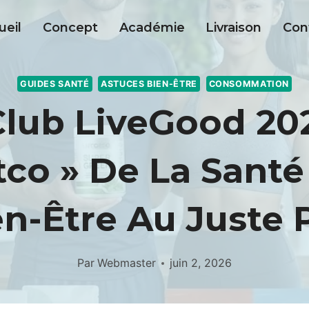
ueil
Concept
Académie
Livraison
Con
GUIDES SANTÉ
ASTUCES BIEN-ÊTRE
CONSOMMATION
Club LiveGood 202
tco » De La Santé
n-Être Au Juste 
Par
Webmaster
juin 2, 2026