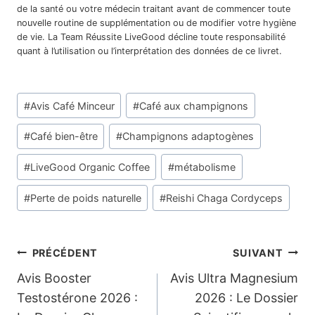
de la santé ou votre médecin traitant avant de commencer toute
nouvelle routine de supplémentation ou de modifier votre hygiène
de vie. La Team Réussite LiveGood décline toute responsabilité
quant à l’utilisation ou l’interprétation des données de ce livret.
Étiquettes
#
Avis Café Minceur
#
Café aux champignons
de
la
#
Café bien-être
#
Champignons adaptogènes
publication :
#
LiveGood Organic Coffee
#
métabolisme
#
Perte de poids naturelle
#
Reishi Chaga Cordyceps
Navigation
PRÉCÉDENT
SUIVANT
Avis Booster
Avis Ultra Magnesium
de
Testostérone 2026 :
2026 : Le Dossier