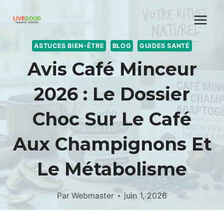
Aller
au
contenu
ASTUCES BIEN-ÊTRE
BLOG
GUIDES SANTÉ
Avis Café Minceur
2026 : Le Dossier
Choc Sur Le Café
Aux Champignons Et
Le Métabolisme
Par
Webmaster
juin 1, 2026