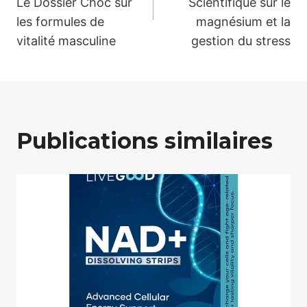
Le Dossier Choc sur
Scientifique sur le
l’article
les formules de
magnésium et la
vitalité masculine
gestion du stress
Publications similaires