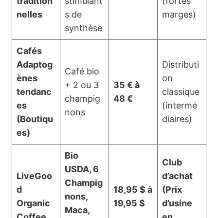
tradition
stimulant
(fortes
nelles
s de
marges)
synthèse
Cafés
Adaptog
Distributi
Café bio
ènes
on
+ 2 ou 3
35 € à
tendanc
classique
champig
48 €
es
(intermé
nons
(Boutiqu
diaires)
es)
Bio
Club
USDA, 6
LiveGoo
d’achat
Champig
d
18,95 $ à
(Prix
nons,
Organic
19,95 $
d’usine
Maca,
Coffee
en