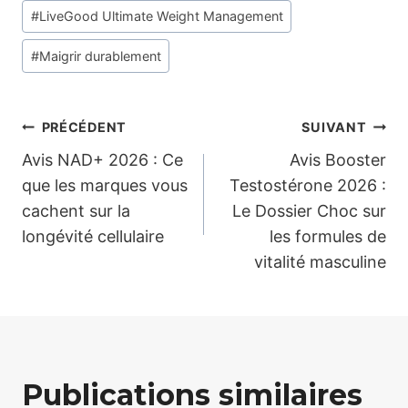
publication :
#
LiveGood Ultimate Weight Management
#
Maigrir durablement
Navigation
PRÉCÉDENT
SUIVANT
Avis NAD+ 2026 : Ce
Avis Booster
de
que les marques vous
Testostérone 2026 :
cachent sur la
Le Dossier Choc sur
l’article
longévité cellulaire
les formules de
vitalité masculine
Publications similaires