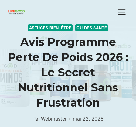
Aller
au
contenu
ASTUCES BIEN-ÊTRE
GUIDES SANTÉ
Avis Programme
Perte De Poids 2026 :
Le Secret
Nutritionnel Sans
Frustration
Par
Webmaster
mai 22, 2026