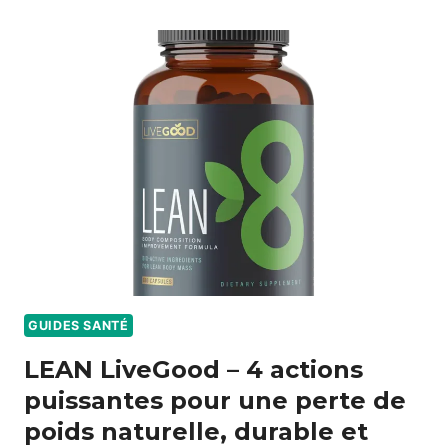
MINCEUR
2026
:
LE
DOSSIER
CHOC
SUR
LE
CAFÉ
AUX
CHAMPIGNONS
ET
LE
MÉTABOLISME
GUIDES SANTÉ
LEAN LiveGood – 4 actions
puissantes pour une perte de
poids naturelle, durable et