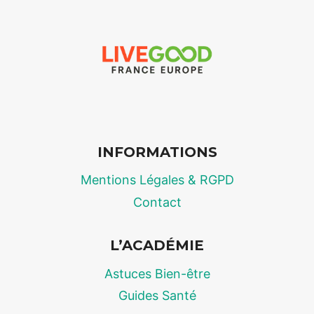
2026
:
LE
« COSTCO »
DE
LA
SANTÉ
ET
DU
INFORMATIONS
BIEN-
ÊTRE
Mentions Légales & RGPD
AU
JUSTE
Contact
PRIX
L’ACADÉMIE
Astuces Bien-être
Guides Santé