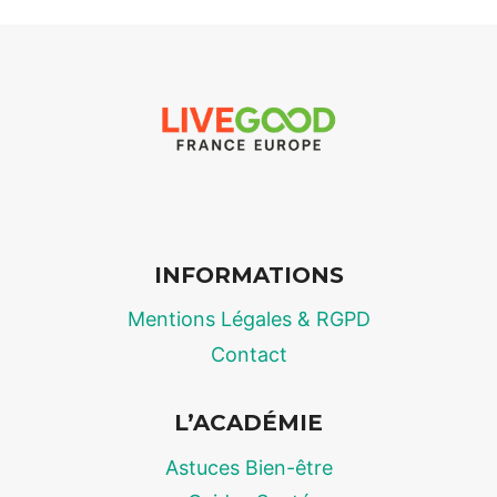
MINCEUR
2026
:
LE
DOSSIER
CHOC
SUR
LE
CAFÉ
AUX
INFORMATIONS
CHAMPIGNONS
ET
Mentions Légales & RGPD
LE
MÉTABOLISME
Contact
L’ACADÉMIE
Astuces Bien-être