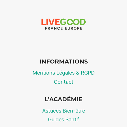
2026
:
LE
« COSTCO »
DE
LA
SANTÉ
ET
DU
INFORMATIONS
BIEN-
ÊTRE
Mentions Légales & RGPD
AU
JUSTE
Contact
PRIX
L’ACADÉMIE
Astuces Bien-être
Guides Santé