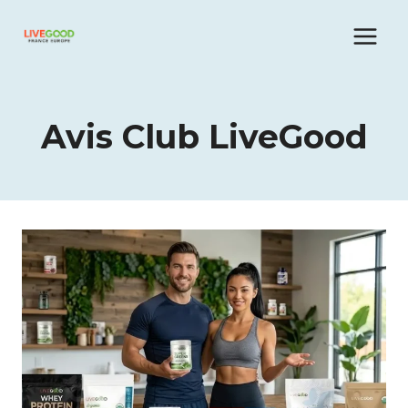
Aller
au
contenu
Avis Club LiveGood