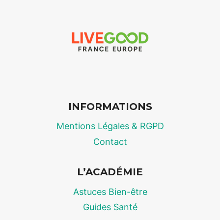
2026
:
LE
DOSSIER
CHOC
SUR
LE
PRIX
DES
INFORMATIONS
PROTÉINES
DE
Mentions Légales & RGPD
MUSCULATION
Contact
L’ACADÉMIE
Astuces Bien-être
Guides Santé