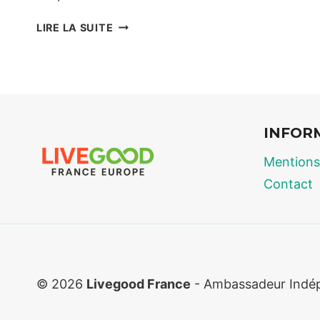
AVIS
LIRE LA SUITE
WHEY
EN
2026
:
LE
DOSSIER
INFOR
CHOC
SUR
Mentions
LE
Contact
PRIX
DES
PROTÉINES
DE
MUSCULATION
© 2026
Livegood France
- Ambassadeur Indé