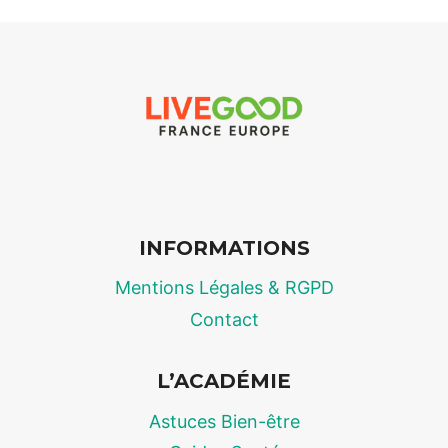
LIVEGOOD
:
COMMENT
FONCTIONNE
RÉELLEMENT
LA
RÉVOLUTION
DU
MLM
PAR
INFORMATIONS
ABONNEMENT
?
Mentions Légales & RGPD
Contact
L’ACADÉMIE
Astuces Bien-être