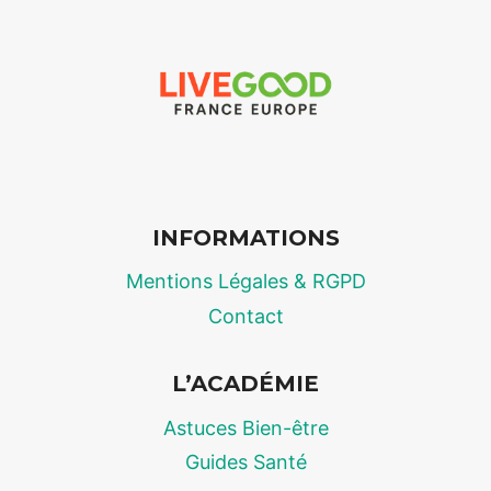
:
CE
QUE
LES
MARQUES
VOUS
CACHENT
SUR
LA
INFORMATIONS
LONGÉVITÉ
CELLULAIRE
Mentions Légales & RGPD
Contact
L’ACADÉMIE
Astuces Bien-être
Guides Santé