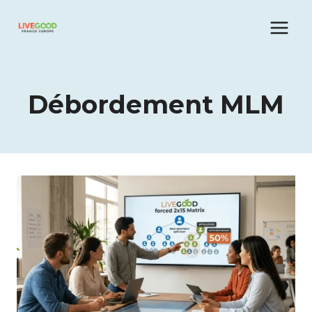
Aller
au
contenu
Débordement MLM