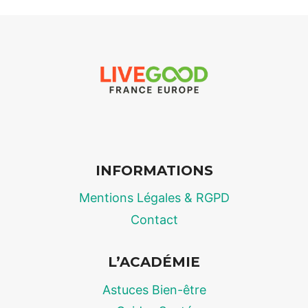
LIVEGOOD
:
COMMENT
FONCTIONNE
RÉELLEMENT
LA
RÉVOLUTION
DU
MLM
PAR
INFORMATIONS
ABONNEMENT
?
Mentions Légales & RGPD
Contact
L’ACADÉMIE
Astuces Bien-être