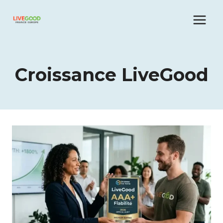
Aller
au
contenu
Croissance LiveGood