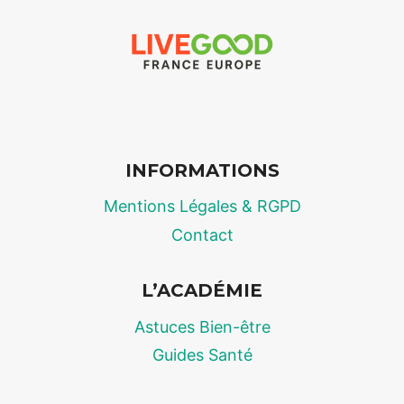
:
CE
QUE
RÉVÈLENT
LES
CHIFFRES
OFFICIELS
DE
INFORMATIONS
BUSINESS
FOR
Mentions Légales & RGPD
HOME
Contact
L’ACADÉMIE
Astuces Bien-être
Guides Santé