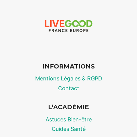
2026
:
LE
DOSSIER
CHOC
SUR
LE
PRIX
DES
INFORMATIONS
PROTÉINES
DE
Mentions Légales & RGPD
MUSCULATION
Contact
L’ACADÉMIE
Astuces Bien-être
Guides Santé