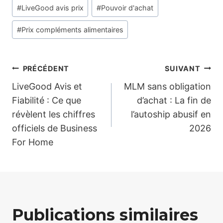
la
#
LiveGood avis prix
#
Pouvoir d'achat
publication :
#
Prix compléments alimentaires
Navigation
PRÉCÉDENT
SUIVANT
LiveGood Avis et
MLM sans obligation
de
Fiabilité : Ce que
d’achat : La fin de
révèlent les chiffres
l’autoship abusif en
l’article
officiels de Business
2026
For Home
Publications similaires